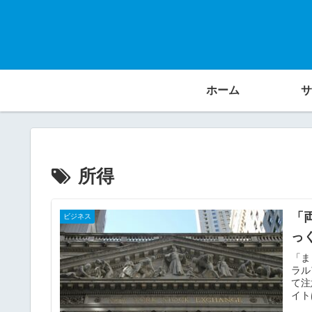
ホーム
サ
所得
「
ビジネス
っ
「ま
ラル
て注
イト