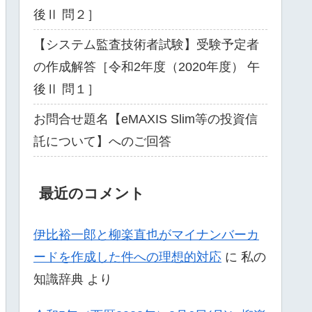
後Ⅱ 問２］
【システム監査技術者試験】受験予定者
の作成解答［令和2年度（2020年度） 午
後Ⅱ 問１］
お問合せ題名【eMAXIS Slim等の投資信
託について】へのご回答
最近のコメント
伊比裕一郎と柳楽直也がマイナンバーカ
ードを作成した件への理想的対応
に
私の
知識辞典
より