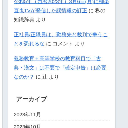
令和5年（西暦2023年）3月6日(月)に柳楽
直也TVが発信した誤情報の訂正
に
私の
知識辞典
より
正社員/正職員は、勤務先と裁判で争うこ
とを恐れるな
に
コメント
より
義務教育＋高等学校の教育科目で「古
典・漢文」は不要で「確定申告」は必要
なのか？
に
辻
より
アーカイブ
2023年11月
2023年10月