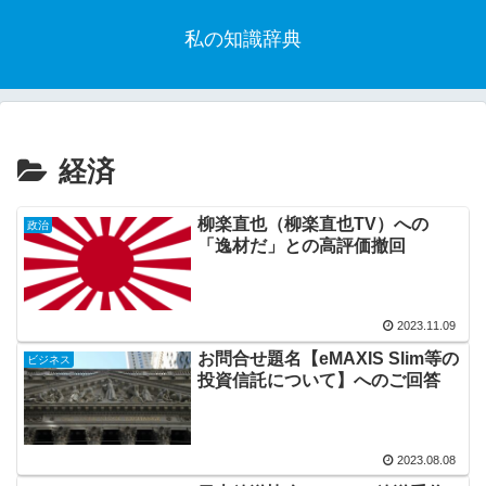
私の知識辞典
経済
柳楽直也（柳楽直也TV）への
政治
「逸材だ」との高評価撤回
2023.11.09
お問合せ題名【eMAXIS Slim等の
ビジネス
投資信託について】へのご回答
2023.08.08