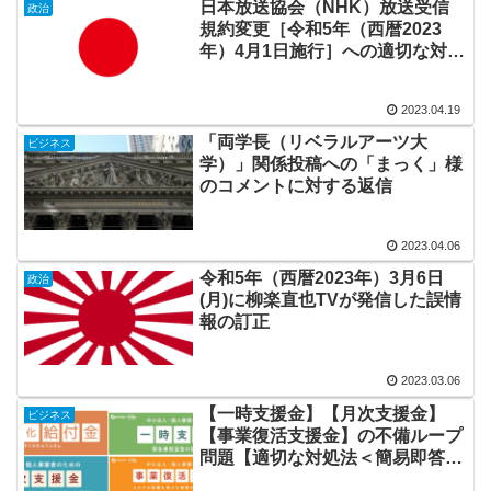
日本放送協会（NHK）放送受信
政治
規約変更［令和5年（西暦2023
年）4月1日施行］への適切な対処
【NHK党（政治家女子48党？）
案は適切か】
2023.04.19
「両学長（リベラルアーツ大
ビジネス
学）」関係投稿への「まっく」様
のコメントに対する返信
2023.04.06
令和5年（西暦2023年）3月6日
政治
(月)に柳楽直也TVが発信した誤情
報の訂正
2023.03.06
【一時支援金】【月次支援金】
ビジネス
【事業復活支援金】の不備ループ
問題【適切な対処法＜簡易即答
＞】