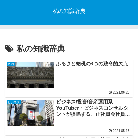
私の知識辞典
私の知識辞典
ふるさと納税の3つの致命的欠点
政治
2021.06.20
ビジネス/投資/資産運用系
ビジネス
YouTuber・ビジネスコンサルタ
ントが提唱する、正社員会社員が
するべきこと5選【表の理由】
【裏の理由】
2021.05.17