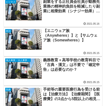
副業をする正社員会社員が勤務先
ビジネス
業務の精神的負担を軽減したり副
業に相乗効果（シナジー効果）を
もたらしたりする方法
2021.05.16
【エニウェア族
政治
（Anywheres）】と【サムウェ
ア族（Somewheres）】
2021.05.15
義務教育＋高等学校の教育科目で
個人事業・法人事業・副業
「古典・漢文」は不要で「確定申
告」は必要なのか？
2021.05.15
手術等の重要医療行為を受ける前
医療
は【治療方法】【治療期間】【医
療費】の3点から5院以上の相見積
（比較検討）をすること